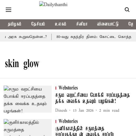
தமிழகம்
தேசியம்
உலகம்
சினிமா
விளையாட்டு
ஜோத
திய அரசு கூறுவதென்ன..?
80-வது சுதந்திர தினம்: கோட்டை கொத்தளத்
skin glow
Webstories
சரும வறட்சியை போக்கி ஈரப்பதத்தை
தக்க வைக்க உதவும் பழங்கள்!
Dinesh
13 Jan 2026
2
min read
Webstories
குளிர்காலத்தில் சருமத்தை
ஈரப்பதத்துடன் வைக்க சாப்பிட