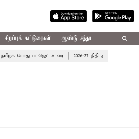
சிறப்புக் கட்டுரைகள்
ஆண்டு சந்தா
 தமிழக பொது பட்ஜெட் உரை
2026-27 நிதி ஆண்டுக்கான தமிழக