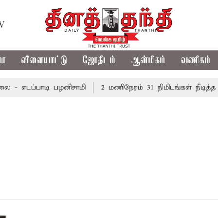
TV
மா
விளையாட்டு
ஜோதிடம்
ஆன்மிகம்
வணிகம்
 - எடப்பாடி பழனிசாமி
2 மணிநேரம் 31 நிமிடங்கள் நீடித்த