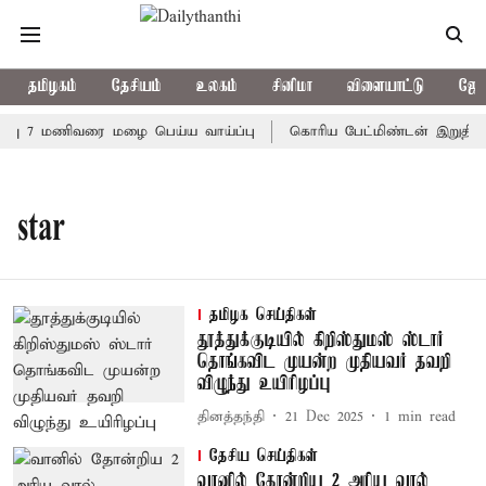
தமிழகம்
தேசியம்
உலகம்
சினிமா
விளையாட்டு
ஜோத
வு 7 மணிவரை மழை பெய்ய வாய்ப்பு
கொரிய பேட்மிண்டன் இறுதி போட
star
தமிழக செய்திகள்
தூத்துக்குடியில் கிறிஸ்துமஸ் ஸ்டார்
தொங்கவிட முயன்ற முதியவர் தவறி
விழுந்து உயிரிழப்பு
தினத்தந்தி
21 Dec 2025
1
min read
தேசிய செய்திகள்
வானில் தோன்றிய 2 அரிய வால்