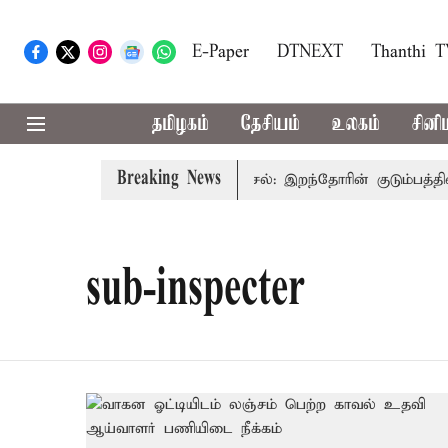
E-Paper
DTNEXT
Thanthi 
தமிழகம்
தேசியம்
உலகம்
சினி
Breaking News
மைச்சர் விஜய்
கரூர் கூட்டநெரிசல்: இறந்தோரின் குடும்பத்தினர
sub-inspecter