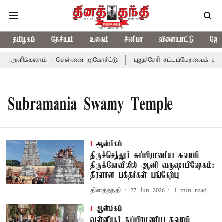
தமிழகம்
தேசியம்
உலகம்
சினிமா
விளையாட்டு
ஜோத
ார் அளிக்கலாம் - சென்னை ஐகோர்ட்டு
புதுச்சேரி சட்டப்பேரவைக் கூட
Subramania Swamy Temple
ஆன்மிகம்
திருச்செந்தூர் சுப்பிரமணிய சுவாமி
திருக்கோவிலில் ஆனி வருஷாபிஷேகம்:
திரளான பக்தர்கள் பங்கேற்பு
தினத்தந்தி
27 Jun 2026
1
min read
ஆன்மிகம்
வள்ளியூர் சுப்பிரமணிய சுவாமி