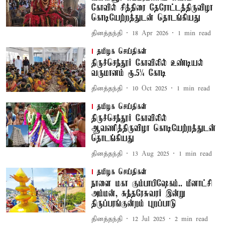
கோவில் சித்திரை தேரோட்டத்திருவிழா
கொடியேற்றத்துடன் தொடங்கியது
தினத்தந்தி
18 Apr 2026
1
min read
தமிழக செய்திகள்
திருச்செந்தூர் கோவிலில் உண்டியல்
வருமானம் ரூ.5¼ கோடி
தினத்தந்தி
10 Oct 2025
1
min read
தமிழக செய்திகள்
திருச்செந்தூர் கோவிலில்
ஆவணித்திருவிழா கொடியேற்றத்துடன்
தொடங்கியது
தினத்தந்தி
13 Aug 2025
1
min read
தமிழக செய்திகள்
நாளை மகா கும்பாபிஷேகம்.. மீனாட்சி
அம்மன், சுந்தரேசுவரர் இன்று
திருப்பரங்குன்றம் புறப்பாடு
தினத்தந்தி
12 Jul 2025
2
min read