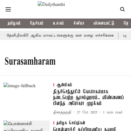
தமிழகம்
தேசியம்
உலகம்
சினிமா
விளையாட்டு
ஜோத
தேனி,நீலகிரி ஆகிய மாவட்டங்களுக்கு கன மழை எச்சரிக்கை
புதுச
Surasamharam
ஆன்மிகம்
திருச்செந்தூரில் கோலாகலமாக
நடைபெற்ற சூரசம்ஹாரம்.. விண்ணைப்
பிளந்த அரோகரா முழக்கம்
தினத்தந்தி
27 Oct 2025
1
min read
தமிழக செய்திகள்
பொள்ளாச்சி சுப்பிரமணிய சுவாமி