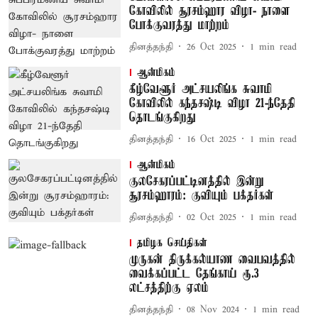
கோவிலில் சூரசம்ஹார விழா- நாளை
போக்குவரத்து மாற்றம்
தினத்தந்தி
26 Oct 2025
1
min read
ஆன்மிகம்
கீழ்வேளூர் அட்சயலிங்க சுவாமி
கோவிலில் கந்தசஷ்டி விழா 21-ந்தேதி
தொடங்குகிறது
தினத்தந்தி
16 Oct 2025
1
min read
ஆன்மிகம்
குலசேகரப்பட்டினத்தில் இன்று
சூரசம்ஹாரம்: குவியும் பக்தர்கள்
தினத்தந்தி
02 Oct 2025
1
min read
தமிழக செய்திகள்
முருகன் திருக்கல்யாண வைபவத்தில்
வைக்கப்பட்ட தேங்காய் ரூ.3
லட்சத்திற்கு ஏலம்
தினத்தந்தி
08 Nov 2024
1
min read