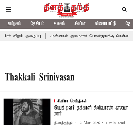
தமிழகம்
தேசியம்
உலகம்
சினிமா
விளையாட்டு
ஜோத
ச்சர் விஜய் அழைப்பு
முன்னாள் அமைச்சர் பொன்முடிக்கு சென்னை நீ
Thakkali Srinivasan
சினிமா செய்திகள்
இயக்​குனர் தக்​காளி சீனிவாசன் கால​மா​
னார்
தினத்தந்தி
12 Mar 2026
1
min read