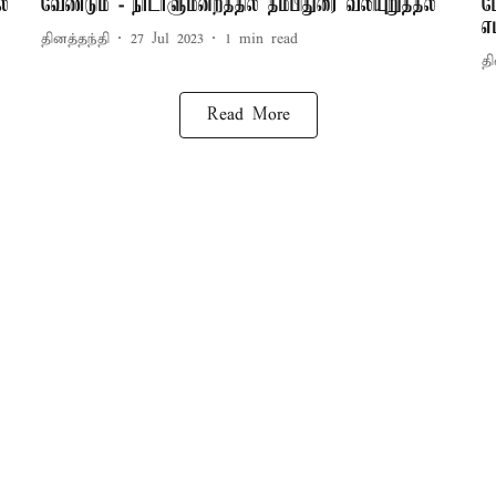
ல்
வேண்டும் - நாடாளுமன்றத்தில் தம்பிதுரை வலியுறுத்தல்
ப
எ
தினத்தந்தி
27 Jul 2023
1
min read
தி
Read More