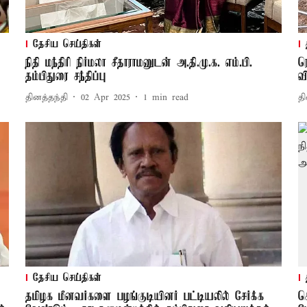
தேசிய செய்திகள்
நிதி மந்திரி நிர்மலா சீதாராமனுடன் அ.தி.மு.க. எம்.பி.
ர
தம்பிதுரை சந்திப்பு
வ
தினத்தந்தி
02 Apr 2025
1
min read
தி
தேசிய செய்திகள்
தமிழக மீனவர்களை பழங்குடியினர் பட்டியலில் சேர்க்க
க