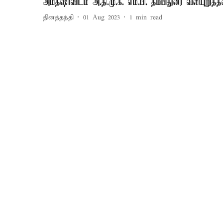
அமித்ஷாவிடம் அ.தி.மு.க. எம்.பி. தம்பிதுரை வலியுறுத்த
தினத்தந்தி
01 Aug 2023
1
min read