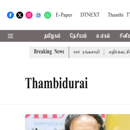
E-Paper
DTNEXT
Thanthi 
தமிழகம்
தேசியம்
உலகம்
சினி
Breaking News
ாக்கல் செய்கிறார் முதல்-அமைச்சர் ரங்கசாமி
எதிர்க்கட்சிகள
Thambidurai