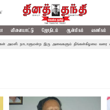
TV
மா
விளையாட்டு
ஜோதிடம்
ஆன்மிகம்
வணிகம்
் அமளி: நாடாளுமன்ற இரு அவைகளும் திங்கள்கிழமை வரை ஒத்திவை