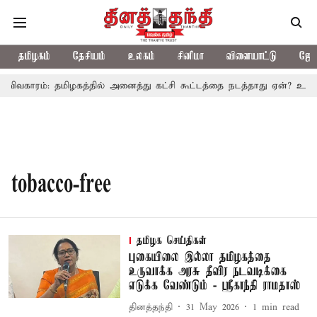
தமிழகம்
தேசியம்
உலகம்
சினிமா
விளையாட்டு
ஜோத
ி விவகாரம்: தமிழகத்தில் அனைத்து கட்சி கூட்டத்தை நடத்தாது ஏன்? உதயந
tobacco-free
தமிழக செய்திகள்
புகையிலை இல்லா தமிழகத்தை
உருவாக்க அரசு தீவிர நடவடிக்கை
எடுக்க வேண்டும் - ஸ்ரீகாந்தி ராமதாஸ்
தினத்தந்தி
31 May 2026
1
min read