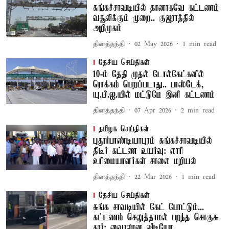
சுங்கச்சாவடியில் தானாகவே கட்டணம்
வசூலிக்கும் முறை.. குஜராத்தில்
அறிமுகம்
தினத்தந்தி
02 May 2026
1
min read
தேசிய செய்திகள்
10-ம் தேதி முதல் டோல்கேட்களில்
ரொக்கம் பெறப்படாது.. பாஸ்டேக்,
யு.பி.ஐ.யில் மட்டுமே இனி கட்டணம்
தினத்தந்தி
07 Apr 2026
2
min read
தமிழக செய்திகள்
புதூர்பாண்டியாபுரம் சுங்கச்சாவடியில்
திடீர் கட்டண உயர்வு: லாரி
உரிமையாளர்கள் சாலை மறியல்
தினத்தந்தி
22 Mar 2026
1
min read
தேசிய செய்திகள்
சுங்க சாவடியில் கேட் போட்டும்...
கட்டணம் செலுத்தாமல் பறந்த சொகுசு
கார்; வைரலான வீடியோ