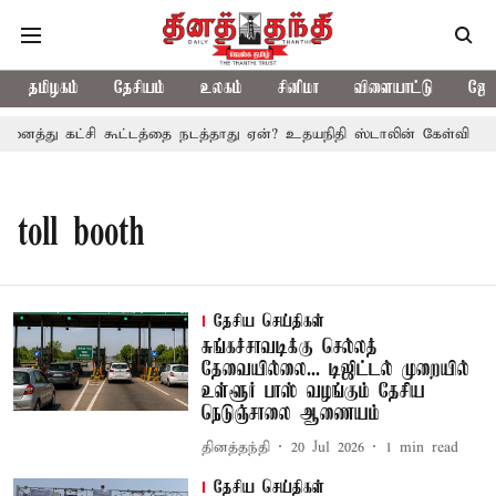
தமிழகம்
தேசியம்
உலகம்
சினிமா
விளையாட்டு
ஜோத
னைத்து கட்சி கூட்டத்தை நடத்தாது ஏன்? உதயநிதி ஸ்டாலின் கேள்வி
த
toll booth
தேசிய செய்திகள்
சுங்கச்சாவடிக்கு செல்லத்
தேவையில்லை... டிஜிட்டல் முறையில்
உள்ளூர் பாஸ் வழங்கும் தேசிய
நெடுஞ்சாலை ஆணையம்
தினத்தந்தி
20 Jul 2026
1
min read
தேசிய செய்திகள்