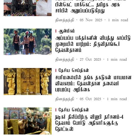
பிஸ்கெட் பாக்கெட்.. தமிழக அரசு
சார்பில் அனுப்பப்படுகிறது
தினத்தந்தி
05 Nov 2025
1
min read
ஆன்மிகம்
அய்யப்ப பக்தர்களின் விபத்து காப்பீடு
முறையில் மாற்றம்: திருவிதாங்கூர்
தேவஸ்தானம்
தினத்தந்தி
27 Oct 2025
1
min read
தேசிய செய்திகள்
சபரிமலையில் தங்க தகடுகள் மாயமான
விவகாரம்: தேவஸ்தான தலைவர்
பரபரப்பு அறிக்கை
தினத்தந்தி
05 Oct 2025
1
min read
தேசிய செய்திகள்
நடிகர் திலீப்பிற்கு விஐபி தரிசனம்-4
தேவசம் போர்டு அதிகாரிகளுக்கு
நோட்டீஸ்