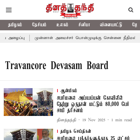
தமிழகம்
தேசியம்
உலகம்
சினிமா
விளையாட்டு
ஜோத
ய் அழைப்பு
முன்னாள் அமைச்சர் பொன்முடிக்கு சென்னை நீதிமன்றம் 
Travancore Devasam Board
ஆன்மிகம்
சபரிமலை அய்யப்பன் கோவிலில்
நேற்று ஒருநாள் மட்டும் 80,000 பேர்
சாமி தரிசனம்
தினத்தந்தி
19 Nov 2025
1
min read
தமிழக செய்திகள்
சபரிமலை பக்தர்களுக்காக 25 லட்சம்