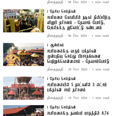
தினத்தந்தி
08 Dec 2024
1
min read
தேசிய செய்திகள்
சபரிமலை கோவிலில் நடிகர் திலீப்பிற்கு
விஐபி தரிசனம் - தேவசம் போர்டு,
போலீசுக்கு ஐகோர்ட்டு கண்டனம்
தினத்தந்தி
06 Dec 2024
1
min read
ஆன்மிகம்
சபரிமலைக்கு வரும் பக்தர்கள்
முன்பதிவு செய்து பிரசாதங்களை
பெற்றுக்கொள்ளலாம் - தேவசம்போர்டு
தினத்தந்தி
29 Nov 2024
1
min read
தேசிய செய்திகள்
சபரிமலையில் 5 நாட்களில் 3 லட்சம்
பக்தர்கள் சாமி தரிசனம்
தினத்தந்தி
19 Nov 2024
1
min read
தேசிய செய்திகள்
சபரிமலைக்கு நவம்பர் மாதத்தில் 8.74