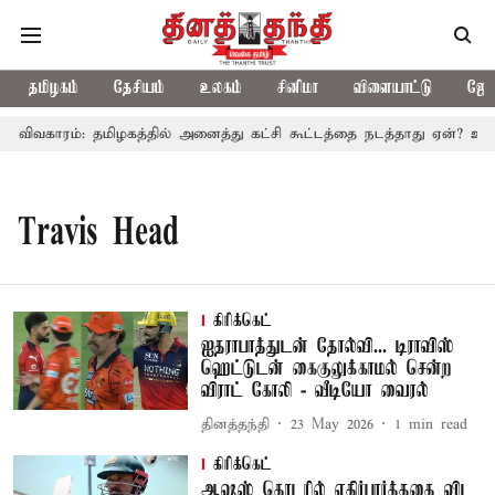
தமிழகம்
தேசியம்
உலகம்
சினிமா
விளையாட்டு
ஜோத
 விவகாரம்: தமிழகத்தில் அனைத்து கட்சி கூட்டத்தை நடத்தாது ஏன்? உதயந
Travis Head
கிரிக்கெட்
ஐதராபாத்துடன் தோல்வி... டிராவிஸ்
ஹெட்டுடன் கைகுலுக்காமல் சென்ற
விராட் கோலி - வீடியோ வைரல்
தினத்தந்தி
23 May 2026
1
min read
கிரிக்கெட்
ஆஷஸ் தொடரில் எதிர்பார்த்ததை விட