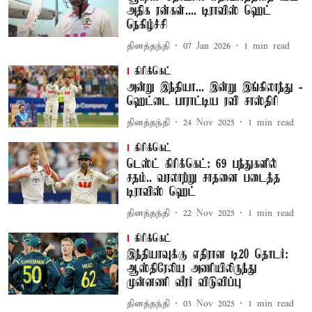
அதிக ரன்கள்.... டிராவிஸ் ஹெட்
நெகிழ்ச்சி
தினத்தந்தி
07 Jan 2026
1
min read
கிரிக்கெட்
அன்று இந்தியா... இன்று இங்கிலாந்து -
ஹெட்டை பாராட்டிய ரவி சாஸ்திரி
தினத்தந்தி
24 Nov 2025
1
min read
கிரிக்கெட்
டெஸ்ட் கிரிக்கெட்: 69 பந்துகளில்
சதம்.. வரலாற்று சாதனை படைத்த
டிராவிஸ் ஹெட்
தினத்தந்தி
22 Nov 2025
1
min read
கிரிக்கெட்
இந்தியாவுக்கு எதிரான டி20 தொடர்:
ஆஸ்திரேலிய அணியிலிருந்து
முன்னணி வீரர் விடுவிப்பு
தினத்தந்தி
03 Nov 2025
1
min read