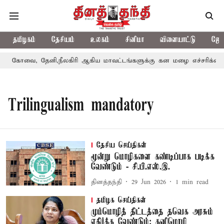
தமிழகம்
தேசியம்
உலகம்
சினிமா
விளையாட்டு
ஜோத
கோவை, தேனி,நீலகிரி ஆகிய மாவட்டங்களுக்கு கன மழை எச்சரிக்கை
Trilingualism mandatory
தேசிய செய்திகள்
மூன்று மொழிகளை கண்டிப்பாக படிக்க
வேண்டும் - சி.பி.எஸ்.இ.
தினத்தந்தி
29 Jun 2026
1
min read
தமிழக செய்திகள்
மும்மொழித் திட்டத்தை தவெக அரசும்
எதிர்க்க வேண்டும்: கனிமொழி