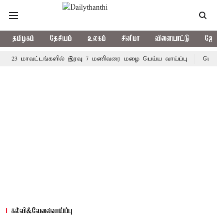
தமிழகம்
தேசியம்
உலகம்
சினிமா
விளையாட்டு
ஜோத
 மாவட்டங்களில் இரவு 7 மணிவரை மழை பெய்ய வாய்ப்பு
கொரிய பேட்
கல்வி&வேலைவாய்ப்பு