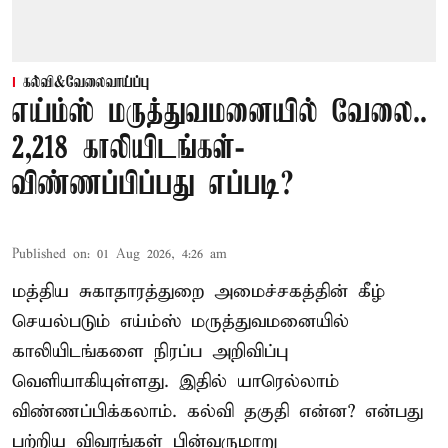
கல்வி&வேலைவாய்ப்பு
எய்ம்ஸ் மருத்துவமனையில் வேலை..
2,218 காலியிடங்கள்-
விண்ணப்பிப்பது எப்படி?
Published on
:
01 Aug 2026, 4:26 am
மத்திய சுகாதாரத்துறை அமைச்சகத்தின் கீழ்
செயல்படும் எய்ம்ஸ் மருத்துவமனையில்
காலியிடங்களை நிரப்ப அறிவிப்பு
வெளியாகியுள்ளது. இதில் யாரெல்லாம்
விண்ணப்பிக்கலாம். கல்வி தகுதி என்ன? என்பது
பற்றிய விவரங்கள் பின்வருமாறு