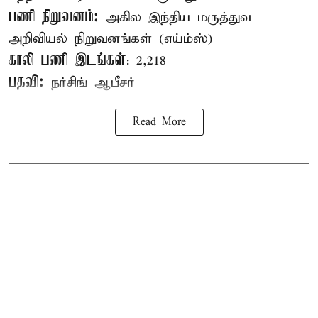
பணி நிறுவனம்:
அகில இந்திய மருத்துவ
அறிவியல் நிறுவனங்கள் (எய்ம்ஸ்)
காலி பணி இடங்கள்
: 2,218
பதவி:
நர்சிங் ஆபீசர்
Read More