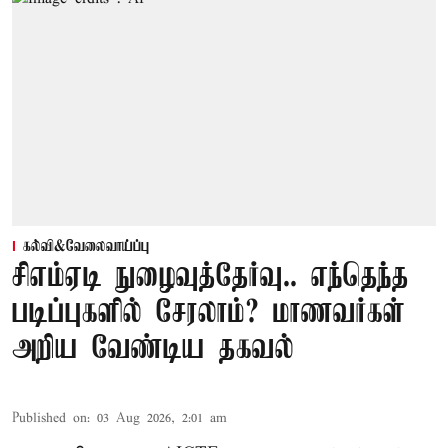
கல்வி&வேலைவாய்ப்பு
சிஎம்ஏடி நுழைவுத்தேர்வு.. எந்தெந்த
படிப்புகளில் சேரலாம்? மாணவர்கள்
அறிய வேண்டிய தகவல்
Published on
:
03 Aug 2026, 2:01 am