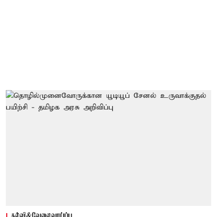
கல்வி&வேலைவாய்ப்பு