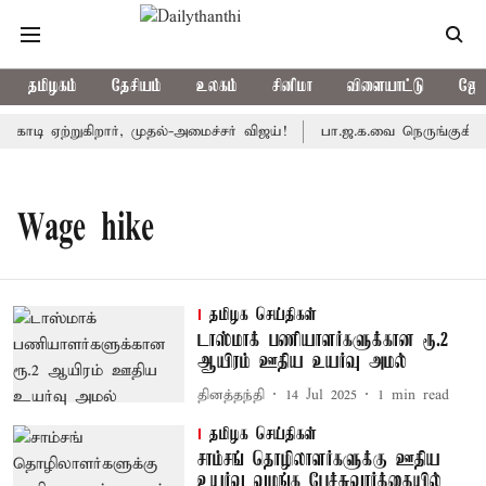
தமிழகம்
தேசியம்
உலகம்
சினிமா
விளையாட்டு
ஜோத
டி ஏற்றுகிறார், முதல்-அமைச்சர் விஜய்!
பா.ஜ.க.வை நெருங்குகிறதா
Wage hike
தமிழக செய்திகள்
டாஸ்மாக் பணியாளர்களுக்கான ரூ.2
ஆயிரம் ஊதிய உயர்வு அமல்
தினத்தந்தி
14 Jul 2025
1
min read
தமிழக செய்திகள்
சாம்சங் தொழிலாளர்களுக்கு ஊதிய
உயர்வு வழங்க பேச்சுவார்த்தையில்