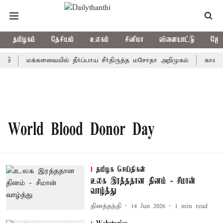
தமிழகம்
தேசியம்
உலகம்
சினிமா
விளையாட்டு
ஜோத
றி
மக்களவையில் தீர்ப்பாய சீர்திருத்த மசோதா அறிமுகம்
காவிரி 
World Blood Donor Day
தமிழக செய்திகள்
உலக இரத்ததான தினம் - சீமான்
வாழ்த்து
தினத்தந்தி
14 Jun 2026
1
min read