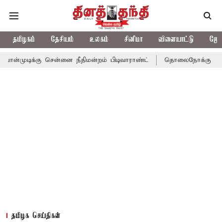
தமிழகம்
தேசியம்
உலகம்
சினிமா
விளையாட்டு
ஜோத
ு சென்னை நீதிமன்றம் பிடிவாராண்ட்
தொலைநோக்கு பார்வையுடன் கூட
தமிழக செய்திகள்