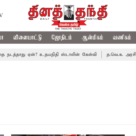
TV
மா
விளையாட்டு
ஜோதிடம்
ஆன்மிகம்
வணிகம்
 நடத்தாது ஏன்? உதயநிதி ஸ்டாலின் கேள்வி
த.வெ.க. அரசின் ம