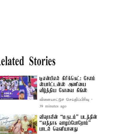
elated Stories
டிஎன்பிஎல் கிரிக்கெட்: சேலம்
ஸ்பார்ட்டன்ஸ் அணியை
வீழ்த்திய கோவை கிங்ஸ்
விளையாட்டுச் செய்திப்பிரிவு
39 minutes ago
விஷாலின் “மகுடம்” படத்தின்
“காத்தாக வாழப்போறோம்”
பாடல் வெளியானது