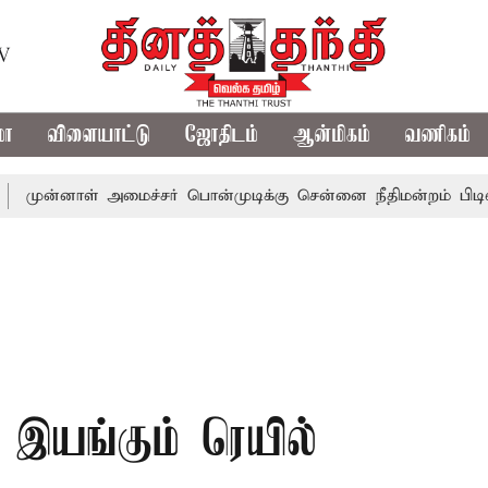
TV
மா
விளையாட்டு
ஜோதிடம்
ஆன்மிகம்
வணிகம்
ாள் அமைச்சர் பொன்முடிக்கு சென்னை நீதிமன்றம் பிடிவாராண்ட்
 இயங்கும் ரெயில்