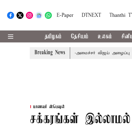
E-Paper
DTNEXT
Thanthi 
தமிழகம்
தேசியம்
உலகம்
சினி
Breaking News
க்கள் கூட்டத்துக்கு முதல்-அமைச்சர் விஜய் அழைப்பு
முன்ன
மாணவர் ஸ்பெஷல்
சக்கரங்கள் இல்லாமல்