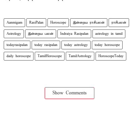
Aanmigam
RasiPalan
Horoscope
இன்றைய ராசிபலன்
ராசிபலன்
Astrology
இன்றைய பலன்
Indraiya Rasipalan
astrology in tamil
todayrasipalan
today rasipalan
today astrology
today horoscope
daily horoscope
TamilHoroscope
TamilAstrology
HoroscopeToday
Show Comments