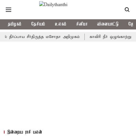
தமிழகம்
தேசியம்
உலகம்
சினிமா
விளையாட்டு
ஜோத
ப்பாய சீர்திருத்த மசோதா அறிமுகம்
காவிரி நீர் ஒழுங்காற்று குழு ந
இன்றைய ராசி பலன்