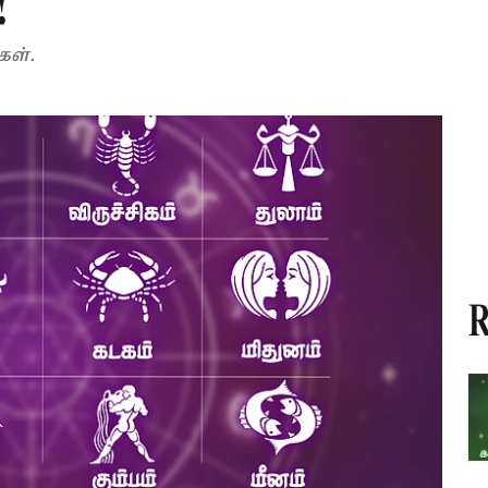
!
கள்.
R