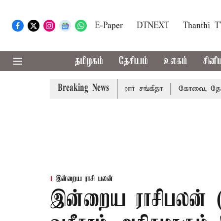
E-Paper
DTNEXT
Thanthi 
தமிழகம்
தேசியம்
உலகம்
சினி
Breaking News
ரத்து வழக்கை வாபஸ் பெற்றார் சங்கீதா
கோவை, தேனி,நீலகிர
இன்றைய ராசி பலன்
இன்றைய ராசிபலன் (0