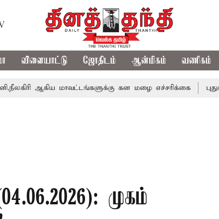
TV
மா
விளையாட்டு
ஜோதிடம்
ஆன்மிகம்
வணிகம்
ி ஆகிய மாவட்டங்களுக்கு கன மழை எச்சரிக்கை
புதுச்சேரி ச
4.06.2026): முகம்