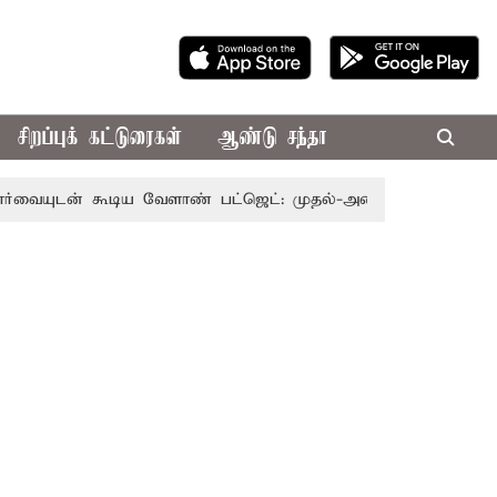
சிறப்புக் கட்டுரைகள்
ஆண்டு சந்தா
கூடிய வேளாண் பட்ஜெட்: முதல்-அமைச்சர் விஜய்
தமிழக அர