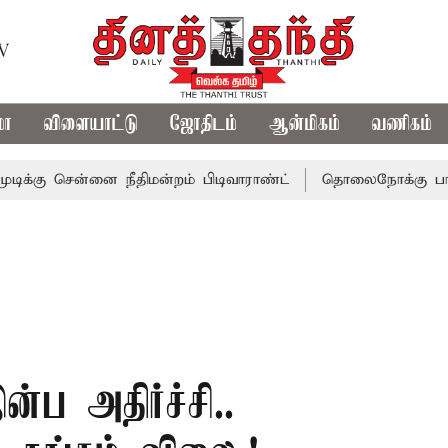
TV
மா
விளையாட்டு
ஜோதிடம்
ஆன்மிகம்
வணிகம்
ன்னை நீதிமன்றம் பிடிவாராண்ட்
தொலைநோக்கு பார்வையுடன் 
்ப அதிர்ச்சி..