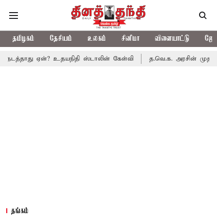
தமிழகம்
தேசியம்
உலகம்
சினிமா
விளையாட்டு
ஜோத
டத்தாது ஏன்? உதயநிதி ஸ்டாலின் கேள்வி
த.வெ.க. அரசின் முதல் பட்ஜ
தங்கம்