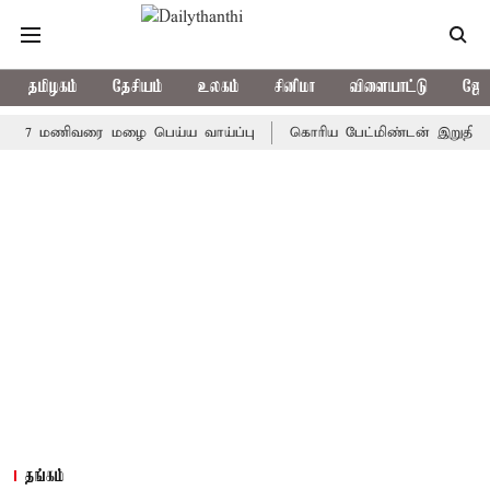
தமிழகம்
தேசியம்
உலகம்
சினிமா
விளையாட்டு
ஜோத
 மணிவரை மழை பெய்ய வாய்ப்பு
கொரிய பேட்மிண்டன் இறுதி போட்டி; 
தங்கம்