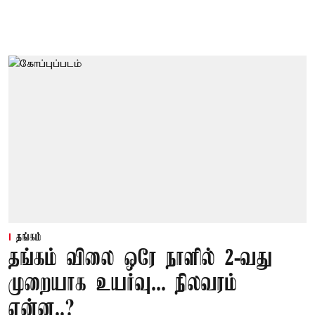
தங்கம்
தங்கம் விலை ஒரே நாளில் 2-வது
முறையாக உயர்வு... நிலவரம்
என்ன..?