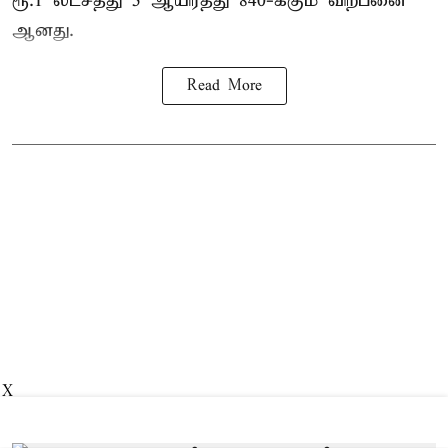
ரூ.1 லட்சத்து 5 ஆயிரத்து 840-க்கும் விற்பனை
ஆனது.
Read More
X