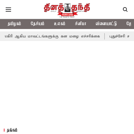
தமிழகம்
தேசியம்
உலகம்
சினிமா
விளையாட்டு
ஜோத
 மாவட்டங்களுக்கு கன மழை எச்சரிக்கை
புதுச்சேரி சட்டசபையில் வர
தங்கம்