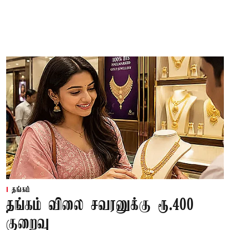
தங்கம்
தங்கம் விலை சவரனுக்கு ரூ.400
குறைவு