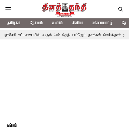
தமிழகம்
தேசியம்
உலகம்
சினிமா
விளையாட்டு
ஜோத
ட்டசபையில் வரும் 24ம் தேதி பட்ஜெட் தாக்கல் செய்கிறார் முதல்-அமைச்சர் 
தங்கம்