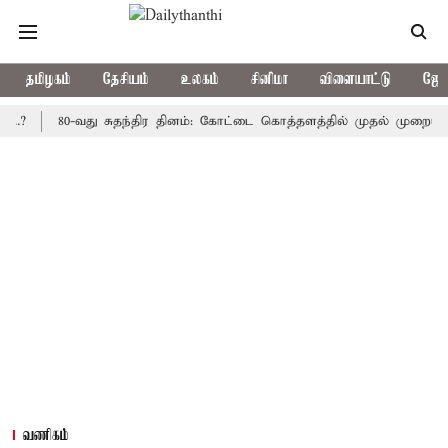
தமிழகம்
தேசியம்
உலகம்
சினிமா
விளையாட்டு
ஜோத
80-வது சுதந்திர தினம்: கோட்டை கொத்தளத்தில் முதல் முறையாக தேசிய
வணிகம்