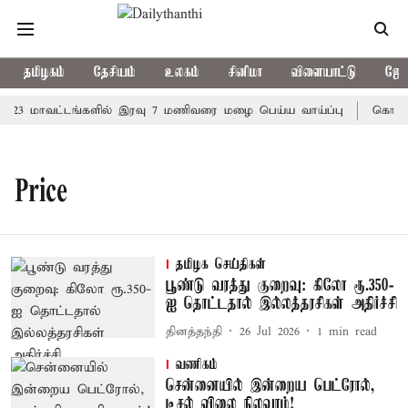
தமிழகம்
தேசியம்
உலகம்
சினிமா
விளையாட்டு
ஜோத
23 மாவட்டங்களில் இரவு 7 மணிவரை மழை பெய்ய வாய்ப்பு
கொரிய 
Price
தமிழக செய்திகள்
பூண்டு வரத்து குறைவு: கிலோ ரூ.350-
ஐ தொட்டதால் இல்லத்தரசிகள் அதிர்ச்சி
தினத்தந்தி
26 Jul 2026
1
min read
வணிகம்
சென்னையில் இன்றைய பெட்ரோல்,
டீசல் விலை நிலவரம்!