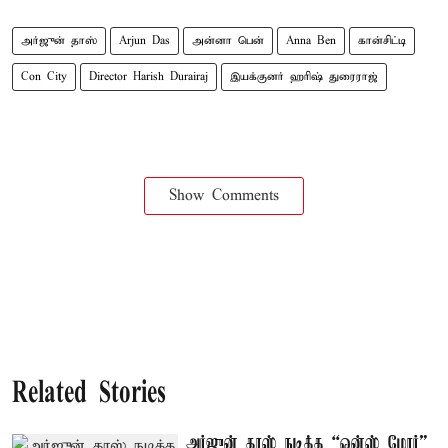
அர்ஜுன் தாஸ்
Arjun Das
அன்னா பென்
Anna Ben
கான்சிட்டி
Con City
Director Harish Durairaj
இயக்குனர் ஹரிஷ் துரைராஜ்
Show Comments
Related Stories
அர்ஜுன் தாஸ் நடித்த “ஒன்ஸ் மோர்”