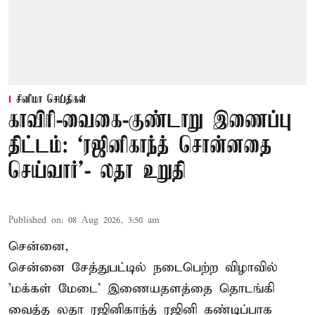
சினிமா செய்திகள்
காவிரி-வைகை-குண்டாறு இணைப்பு
திட்டம்: ‘ரஜினிகாந்த் சொன்னதை
செய்வார்’- லதா உறுதி
Published on
:
08 Aug 2026, 3:50 am
சென்னை,
சென்னை சேத்துபட்டில் நடைபெற்ற விழாவில்
'மக்கள் மேடை' இணையதளத்தை தொடங்கி
வைத்த லதா ரஜினிகாந்த் ரஜினி கண்டிப்பாக