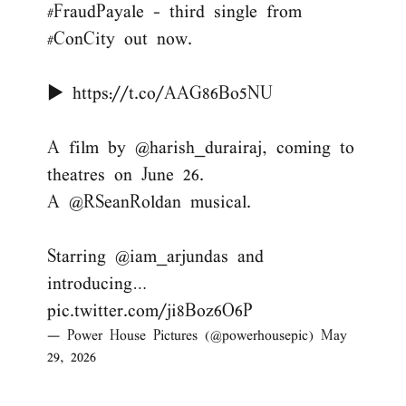
#FraudPayale
- third single from
#ConCity
out now.
▶️
https://t.co/AAG86Bo5NU
A film by
@harish_durairaj
, coming to
theatres on June 26.
A
@RSeanRoldan
musical.
Starring
@iam_arjundas
and
introducing…
pic.twitter.com/ji8Boz6O6P
— Power House Pictures (@powerhousepic)
May
29, 2026