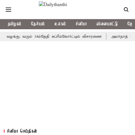
தமிழகம்
தேசியம்
உலகம்
சினிமா
விளையாட்டு
ஜோத
கு; வரும் 14ம்தேதி சுப்ரீம்கோர்ட்டில் விசாரணை
அமர்நாத் யாத்திரை 
சினிமா செய்திகள்