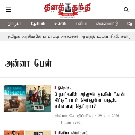
தமிழகம்
தேசியம்
உலகம்
சினிமா
விளையாட்டு
ஜோத
தமிழக அரசியலில் பரபரப்பு; அமைச்சர் ஆனந்த் உடன் சி.வி. சண்முகம்,
அன்னா பென்
ஓ.டி.டி.
3 நாட்களில் அர்ஜுன் தாஸின் “கான்
சிட்டி” படம் செய்துள்ள வசூல்..
எவ்வளவு தெரியுமா?
சினிமா செய்திப்பிரிவு
29 Jun 2026
1
min read
சினிமா விமர்சனம்