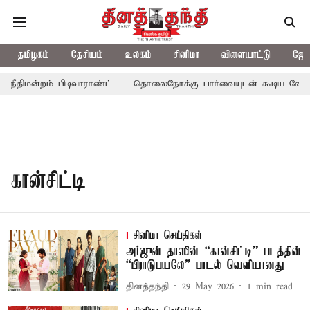
தமிழகம்
தேசியம்
உலகம்
சினிமா
விளையாட்டு
ஜோத
ீதிமன்றம் பிடிவாராண்ட்
தொலைநோக்கு பார்வையுடன் கூடிய வேளாண்
கான்சிட்டி
சினிமா செய்திகள்
அர்ஜுன் தாஸின் “கான்சிட்டி” படத்தின்
“பிராடுபயலே” பாடல் வெளியானது
தினத்தந்தி
29 May 2026
1
min read