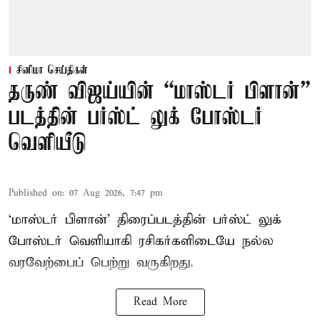
சினிமா செய்திகள்
தருண் விஜய்யின் “மாஸ்டர் பிளான்”
படத்தின் பர்ஸ்ட் லுக் போஸ்டர்
வெளியீடு
Published on
:
07 Aug 2026, 7:47 pm
‘மாஸ்டர் பிளான்’ திரைப்படத்தின் பர்ஸ்ட் லுக்
போஸ்டர் வெளியாகி ரசிகர்களிடையே நல்ல
வரவேற்பைப் பெற்று வருகிறது.
Read More