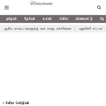
தமிழகம்
தேசியம்
உலகம்
சினிமா
விளையாட்டு
ஜோத
ய மாவட்டங்களுக்கு கன மழை எச்சரிக்கை
புதுச்சேரி சட்டசபையில் வ
சினிமா செய்திகள்