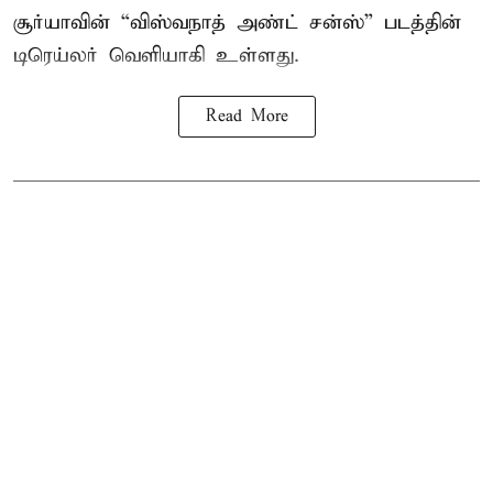
சூர்யாவின் “
விஸ்வநாத் அண்ட் சன்ஸ்
” படத்தின்
டிரெய்லர் வெளியாகி உள்ளது.
Read More