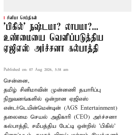
சினிமா செய்திகள்
'பிகில்' நஷ்டமா? லாபமா?...
உண்மையை வெளிப்படுத்திய
ஏஜிஎஸ் அர்ச்சனா கல்பாத்தி
Published on
:
07 Aug 2026, 5:38 am
சென்னை,
தமிழ் சினிமாவின் முன்னணி தயாரிப்பு
நிறுவனங்களில் ஒன்றான ஏஜிஎஸ்
என்டர்டெயின்மென்டின் (AGS Entertainment)
தலைமை செயல் அதிகாரி (CEO) அர்ச்சனா
கல்பாத்தி, சமீபத்திய பேட்டி ஒன்றில் 'பிகில்'