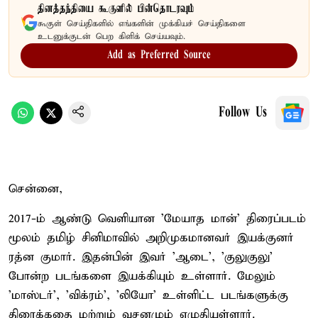
தினத்தந்தியை கூகுளில் பின்தொடரவும்
கூகுள் செய்திகளில் எங்களின் முக்கியச் செய்திகளை
உடனுக்குடன் பெற கிளிக் செய்யவும்.
Add as Preferred Source
Follow Us
சென்னை,
2017-ம் ஆண்டு வெளியான 'மேயாத மான்' திரைப்படம்
மூலம் தமிழ் சினிமாவில் அறிமுகமானவர் இயக்குனர்
ரத்ன குமார். இதன்பின் இவர் 'ஆடை', 'குலுகுலு'
போன்ற படங்களை இயக்கியும் உள்ளார். மேலும்
'மாஸ்டர்', 'விக்ரம்', 'லியோ' உள்ளிட்ட படங்களுக்கு
திரைக்கதை மற்றும் வசனமும் எழுதியுள்ளார்.