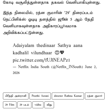
கோடி வசூலித்துள்ளதாக தகவல் வெளியாகியுள்ளது.
இந்த நிலையில், ரத்ன குமாரின் ‘29’ திரைப்படம்
நெட்பிளிக்ஸ் ஓடிடி தளத்தில் ஜூன் 5 ஆம் தேதி
வெளியாகவுள்ளதாக அதிகாரப்பூர்வமாக
அறிவிக்கப்பட்டுள்ளது.
Adaiyalam thedinaar Sathya aana
kadhalil vilundhaar 😍💖
pic.twitter.com/fUJlNEAPz1
— Netflix India South (@Netflix_INSouth)
June 2,
2026
பிரீத்தி அஸ்ரானி
Preethi Asrani
director Rathna Kumar
ரத்ன குமார்
29 Film
29 படம்
vidhu
விது