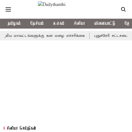
தமிழகம்
தேசியம்
உலகம்
சினிமா
விளையாட்டு
ஜோத
மாவட்டங்களுக்கு கன மழை எச்சரிக்கை
புதுச்சேரி சட்டசபையில் வரு
சினிமா செய்திகள்