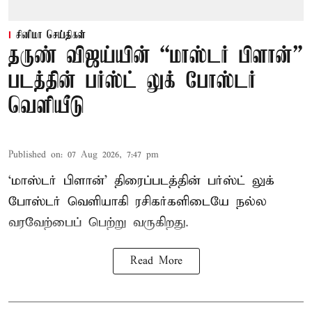
சினிமா செய்திகள்
தருண் விஜய்யின் “மாஸ்டர் பிளான்”
படத்தின் பர்ஸ்ட் லுக் போஸ்டர்
வெளியீடு
Published on
:
07 Aug 2026, 7:47 pm
‘மாஸ்டர் பிளான்’ திரைப்படத்தின் பர்ஸ்ட் லுக்
போஸ்டர் வெளியாகி ரசிகர்களிடையே நல்ல
வரவேற்பைப் பெற்று வருகிறது.
Read More