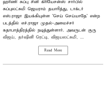
ஹரிணி சுப்பு சினி கிரியேசன்ஸ் சார்பில்
சுப்புலட்சுமி ஜெயராம் தயாரித்து, டாக்டர்
எஸ்.ராஜா இயக்கியுள்ள 'செய் செய்யாதே' என்ற
படத்தில் எச்.ராஜா முதல்-அமைச்சர்
கதாபாத்திரத்தில் நடித்துள்ளார். அவருடன் குரு
விஜய், தர்ஷினி ரெட்டி, விஜயலட்சுமி, ...
Read More