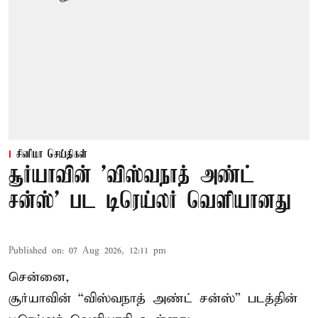
சினிமா செய்திகள்
சூர்யாவின் 'விஸ்வநாத் அண்ட்
சன்ஸ்' பட டிரெய்லர் வெளியானது
Published on
:
07 Aug 2026, 12:11 pm
சென்னை,
சூர்யாவின் “
விஸ்வநாத் அண்ட் சன்ஸ்
” படத்தின்