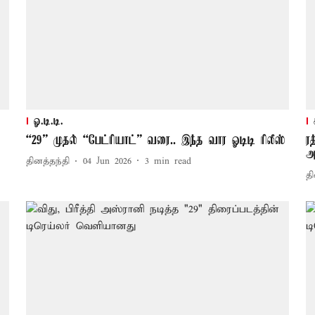
ஓ.டி.டி.
“29” முதல் “பேட்ரியாட்” வரை.. இந்த வார ஓடிடி ரிலீஸ்
ர
அ
தினத்தந்தி
04 Jun 2026
3
min read
தி