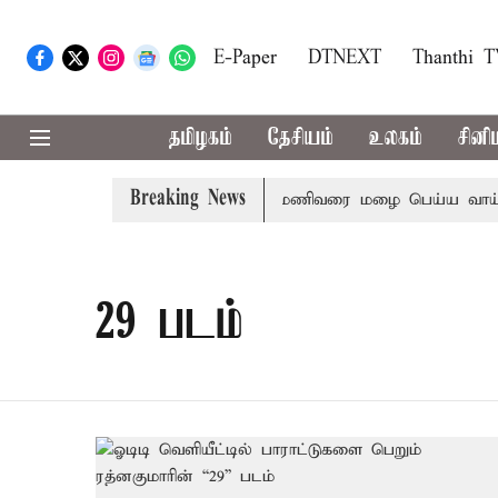
E-Paper
DTNEXT
Thanthi 
தமிழகம்
தேசியம்
உலகம்
சினி
Breaking News
்
23 மாவட்டங்களில் இரவு 7 மணிவரை மழை பெய்ய வாய்ப்பு
29 படம்