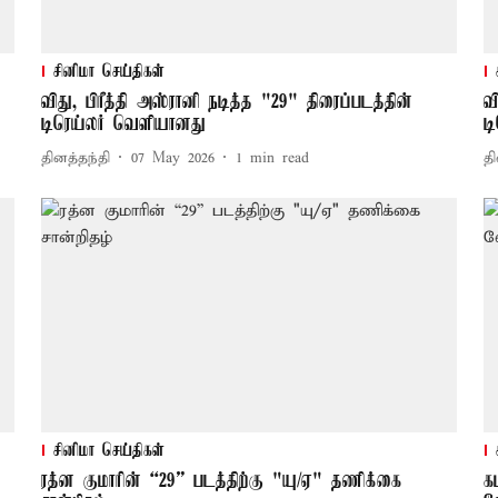
சினிமா செய்திகள்
விது, பிரீத்தி அஸ்ரானி நடித்த "29" திரைப்படத்தின்
வ
டிரெய்லர் வெளியானது
ட
தினத்தந்தி
07 May 2026
1
min read
தி
சினிமா செய்திகள்
ரத்ன குமாரின் “29” படத்திற்கு "யு/ஏ" தணிக்கை
க