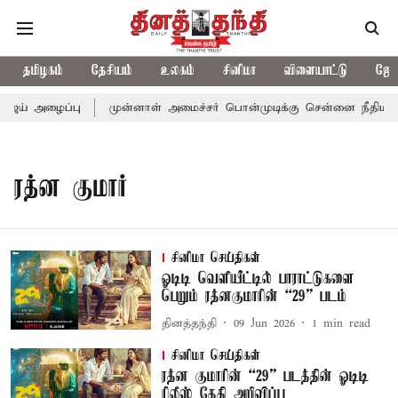
தமிழகம்
தேசியம்
உலகம்
சினிமா
விளையாட்டு
ஜோத
ிஜய் அழைப்பு
முன்னாள் அமைச்சர் பொன்முடிக்கு சென்னை நீதிமன்றம்
ரத்ன குமார்
சினிமா செய்திகள்
ஓடிடி வெளியீட்டில் பாராட்டுகளை
பெறும் ரத்னகுமாரின் “29” படம்
தினத்தந்தி
09 Jun 2026
1
min read
சினிமா செய்திகள்
ரத்ன குமாரின் “29” படத்தின் ஓடிடி
ரிலீஸ் தேதி அறிவிப்பு