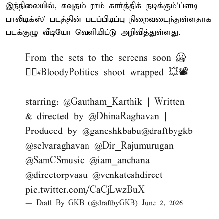
இந்நிலையில், கவுதம் ராம் கார்த்திக் நடிக்கும்‘ப்ளடி
பாலிடிக்ஸ்’ படத்தின் படப்பிடிப்பு நிறைவடைந்துள்ளதாக
படக்குழு வீடியோ வெளியிட்டு அறிவித்துள்ளது.
From the sets to the screens soon 🥶
❤️‍🔥
#BloodyPolitics
shoot wrapped 💥📽️
starring:
@Gautham_Karthik
| Written
& directed by
@DhinaRaghavan
|
Produced by
@ganeshkbabu
@draftbygkb
@selvaraghavan
@Dir_Rajumurugan
@SamCSmusic
@iam_anchana
@directorpvasu
@venkateshdirect
pic.twitter.com/CaCjLwzBuX
— Draft By GKB (@draftbyGKB)
June 2, 2026