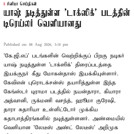
சினிமா செய்திகள்
யாஷ் நடித்துள்ள 'டாக்‌ஸிக்' படத்தின்
டிரெய்லர் வெளியானது
Published on
:
08 Aug 2026, 3:18 pm
'கே.ஜி.எப்' படங்களின் வெற்றிக்குப் பிறகு நடிகர்
யாஷ் நடித்துள்ள 'டாக்ஸிக்' திரைப்படத்தை
இயக்குநர் கீது மோகன்தாஸ் இயக்கியுள்ளார்.
கேவிஎன் புரொடக்சன்ஸ் தயாரித்துள்ள இந்த
கேங்ஸ்டர் டிராமா படத்தில் நயன்தாரா, கியாரா
அத்வானி, ருக்மணி வசந்த், ஹூமா குரேஷி,
தாரா சுதாரியா உள்ளிட்டோர் முக்கிய
கதாபாத்திரங்களில் நடித்துள்ளனர். அண்மையில்
வெளியான 'லேடீஸ் அண்ட் லேடீஸ்' அறிமுக