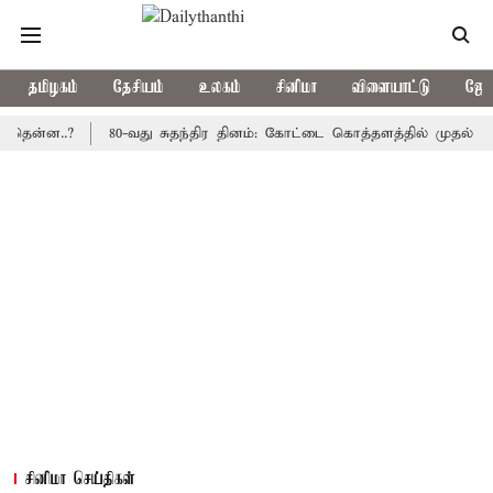
தமிழகம்
தேசியம்
உலகம்
சினிமா
விளையாட்டு
ஜோத
..?
80-வது சுதந்திர தினம்: கோட்டை கொத்தளத்தில் முதல் முறையாக 
சினிமா செய்திகள்