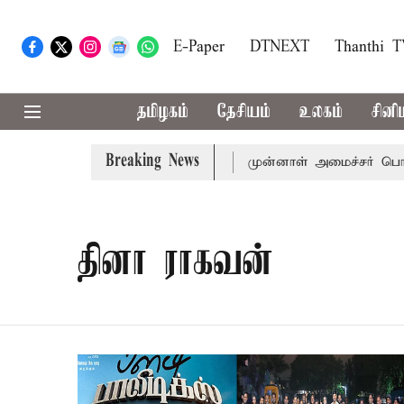
E-Paper
DTNEXT
Thanthi 
தமிழகம்
தேசியம்
உலகம்
சினி
Breaking News
முதல்-அமைச்சர் விஜய் அழைப்பு
முன்னாள் அமைச்சர் பொன்முட
தினா ராகவன்