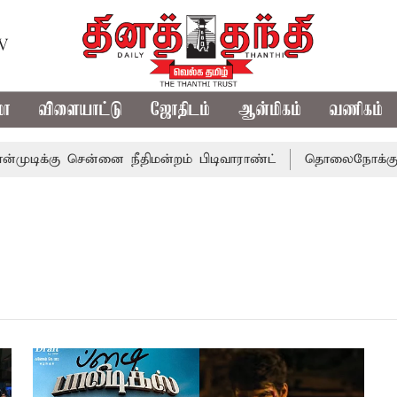
TV
மா
விளையாட்டு
ஜோதிடம்
ஆன்மிகம்
வணிகம்
ிக்கு சென்னை நீதிமன்றம் பிடிவாராண்ட்
தொலைநோக்கு பார்