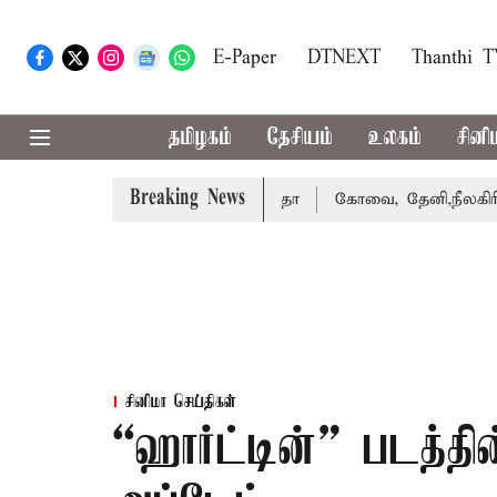
E-Paper
DTNEXT
Thanthi 
தமிழகம்
தேசியம்
உலகம்
சினி
Breaking News
்கை வாபஸ் பெற்றார் சங்கீதா
கோவை, தேனி,நீலகிரி ஆகிய ம
சினிமா செய்திகள்
“ஹார்ட்டின்” படத்த