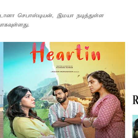
மடோனா செபாஸ்டியன், இமயா நடித்துள்ள
வெளியாகவுள்ளது.
R