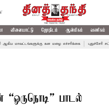
TV
மா
விளையாட்டு
ஜோதிடம்
ஆன்மிகம்
வணிகம்
ாவட்டங்களுக்கு கன மழை எச்சரிக்கை
புதுச்சேரி சட்டசபையில
ின் “ஒருநொடி” பாடல்