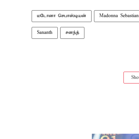
மடோனா செபாஸ்டியன்
Madonna Sebastian
Sananth
சனந்த்
Sh