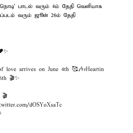
ஒருநொடி’ பாடல் வரும் 4ம் தேதி வெளியாக
்படம் வரும் ஜூன் 26ம் தேதி
❤️✨
f love arrives on June 4th 🥰🎶
#Heartin
26th 🎬✨
🎬
.twitter.com/dOSYoXsaTc
6