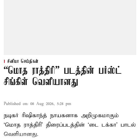
சினிமா செய்திகள்
“மொத ராத்திரி” படத்தின் பர்ஸ்ட்
சிங்கிள் வெளியானது
Published on
:
08 Aug 2026, 5:28 pm
நடிகர் ரிஷிகாந்த் நாயகனாக அறிமுகமாகும்
‘மொத ராத்திரி’ திரைப்படத்தின் ‘டை டக்கா’ பாடல்
வெளியானது.