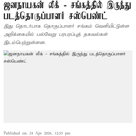
ஜனநாயகன் லீக் - சங்கத்தில் இருந்து
படத்தொகுப்பாளர் சஸ்பெண்ட்
இது தொடர்பாக தொகுப்பாளர் சங்கம் வெளியிட்டுள்ள
அறிக்கையில் பல்வேறு பரபரப்புத் தகவல்கள்
இடம்பெற்றுள்ளன.
Published on
:
24 Apr 2026, 12:55 pm