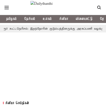
தமிழகம்
தேசியம்
உலகம்
சினிமா
விளையாட்டு
ஜோத
கூட்டநெரிசல்: இறந்தோரின் குடும்பத்தினருக்கு அரசுப்பணி வழக்கு; வரும் 1
சினிமா செய்திகள்