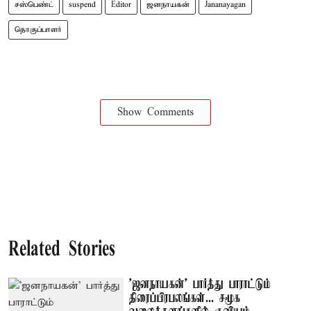
சஸ்பெண்ட்
suspend
Editor
ஜனநாயகன்
Jananayagan
தொகுப்பாளர்
Show Comments
Related Stories
'ஜனநாயகன்' பார்த்து பாராட்டும்
திரைப்பிரபலங்கள்... சமூக