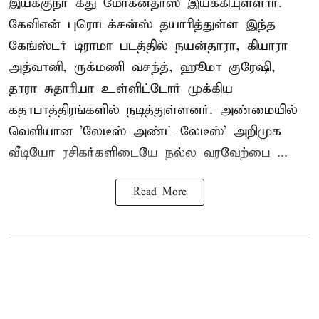
இயக்குநர் கீது மோகன்தாஸ் இயக்கியுள்ளார்.
கேவிஎன் புரொடக்சன்ஸ் தயாரித்துள்ள இந்த
கேங்ஸ்டர் டிராமா படத்தில் நயன்தாரா, கியாரா
அத்வானி, ருக்மணி வசந்த், ஹூமா குரேஷி,
தாரா சுதாரியா உள்ளிட்டோர் முக்கிய
கதாபாத்திரங்களில் நடித்துள்ளனர். அண்மையில்
வெளியான 'லேடீஸ் அண்ட் லேடீஸ்' அறிமுக
வீடியோ ரசிகர்களிடையே நல்ல வரவேற்பை ...
Read More