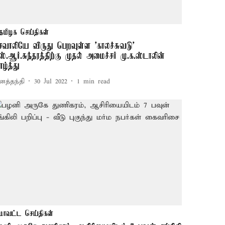
தமிழக செய்திகள்
ெவாலியே விருது பெறவுள்ள 'காலச்சுவடு'
ஸ்.ஆர்.சுந்தரத்திற்கு முதல் அமைச்சர் மு.க.ஸ்டாலின்
ாழ்த்து
னத்தந்தி
30 Jul 2022
1
min read
மாவட்ட செய்திகள்