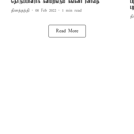
தொகுப்பாளராக களமிறங்கும் கங்கனா ரனாவத்
ப
ப
தினத்தந்தி
08 Feb 2022
1
min read
தி
Read More