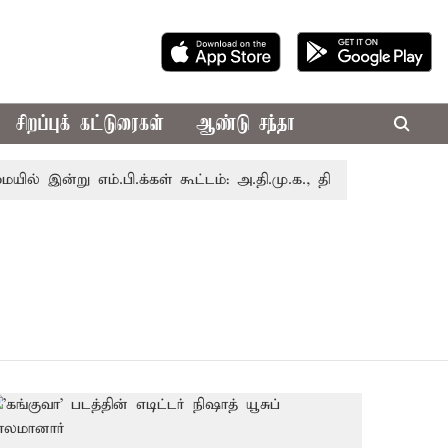
சிறப்புக் கட்டுரைகள்
ஆண்டு சந்தா
இன்று எம்.பி.க்கள் கூட்டம்: அ.தி.மு.க., தி.மு.க. உள்ளிட்ட எதிர