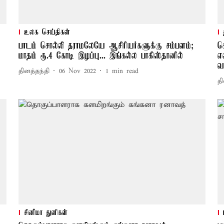
உலக செய்திகள்
பாடம் சொல்லி தராமலேயே ஆசிரியர்களுக்கு சம்பளம்;
ச
மாதம் ரூ.4 கோடி இழப்பு... இங்கல்ல பாகிஸ்தானில்
எ
வ
தினத்தந்தி
06 Nov 2022
1
min read
தி
சினிமா துளிகள்