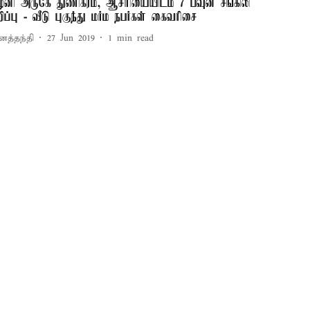
ழனி அருகே துணிகரம், ஆசிரியையிடம் 7 பவுன் சங்கிலி
றிப்பு - வீடு புகுந்து மர்ம நபர்கள் கைவரிசை
னத்தந்தி
27 Jun 2019
1
min read