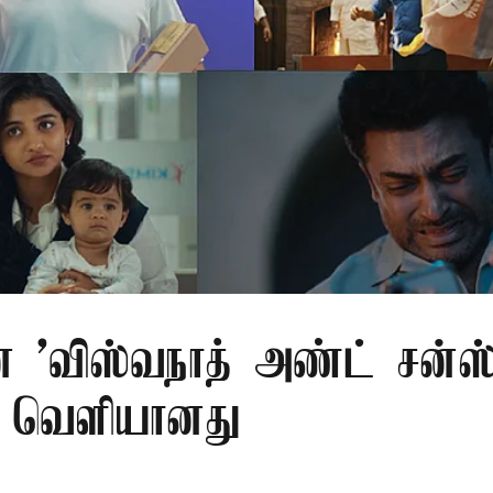
ன் 'விஸ்வநாத் அண்ட் சன்ஸ
ர் வெளியானது