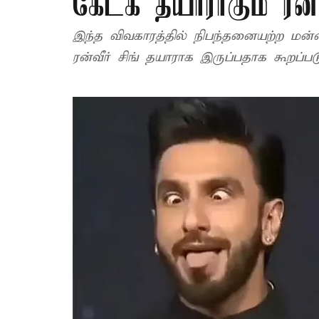
கேட்க தயாராகும் ரன்வ
இந்த விவகாரத்தில் நிபந்தனையற்ற மன்னி
ரன்வீர் சிங் தயாராக இருப்பதாக கூறப்படு