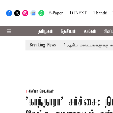
E-Paper
DTNEXT
Thanthi 
தமிழகம்
தேசியம்
உலகம்
சினி
Breaking News
ீதா
கோவை, தேனி,நீலகிரி ஆகிய மாவட்டங்களுக்கு கன மழை 
சினிமா செய்திகள்
'காந்தாரா' சர்ச்சை: 