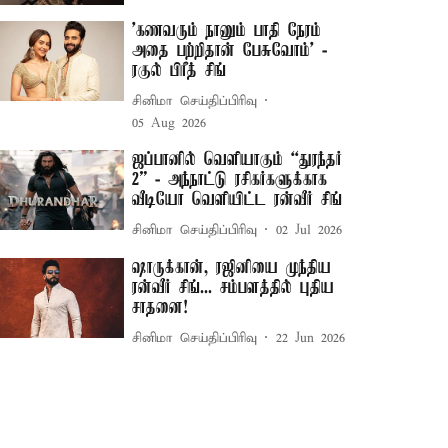
’கணவரும் நானும் பாதி நேரம்
அதை பற்றிதான் பேசுவோம்’ -
ரகுல் பிரீத் சிங்
சினிமா செய்திப்பிரிவு
05 Aug 2026
ஜப்பானில் வெளியாகும் “துரந்தர்
2” - அந்நாட்டு ரசிகர்களுக்காக
வீடியோ வெளியிட்ட ரன்வீர் சிங்
சினிமா செய்திப்பிரிவு
02 Jul 2026
ஷாருக்கான், ரஜினியை முந்திய
ரன்வீர் சிங்... சம்பளத்தில் புதிய
சாதனை!
சினிமா செய்திப்பிரிவு
22 Jun 2026