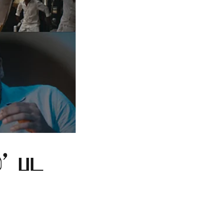
்' பட