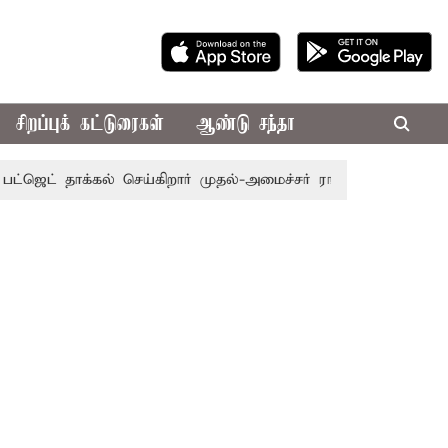
சிறப்புக் கட்டுரைகள்
ஆண்டு சந்தா
 தாக்கல் செய்கிறார் முதல்-அமைச்சர் ரங்கசாமி
எதிர்க்கட்சி