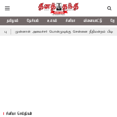
தமிழகம்
தேசியம்
உலகம்
சினிமா
விளையாட்டு
ஜோத
்னாள் அமைச்சர் பொன்முடிக்கு சென்னை நீதிமன்றம் பிடிவாராண்ட்
த
சினிமா செய்திகள்