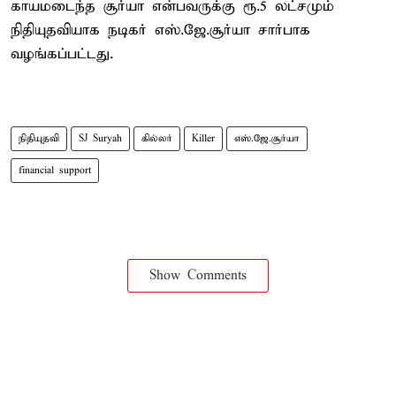
காயமடைந்த சூர்யா என்பவருக்கு ரூ.5 லட்சமும்
நிதியுதவியாக நடிகர் எஸ்.ஜே.சூர்யா சார்பாக
வழங்கப்பட்டது.
நிதியுதவி
SJ Suryah
கில்லர்
Killer
எஸ்.ஜே.சூர்யா
financial support
Show Comments