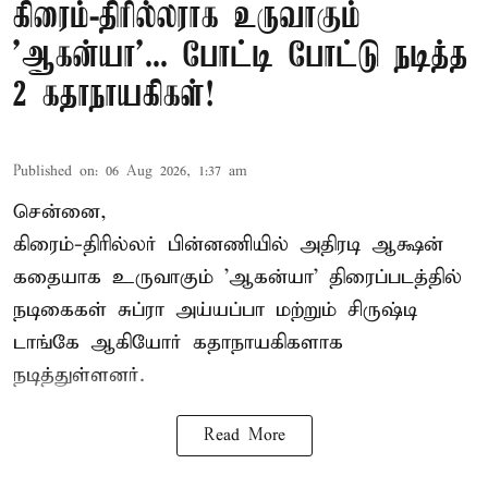
கிரைம்-திரில்லராக உருவாகும்
'ஆகன்யா'... போட்டி போட்டு நடித்த
2 கதாநாயகிகள்!
Published on
:
06 Aug 2026, 1:37 am
சென்னை,
கிரைம்-திரில்லர் பின்னணியில் அதிரடி ஆக்ஷன்
கதையாக உருவாகும் 'ஆகன்யா' திரைப்படத்தில்
நடிகைகள் சுப்ரா அய்யப்பா மற்றும் சிருஷ்டி
டாங்கே ஆகியோர் கதாநாயகிகளாக
நடித்துள்ளனர்.
Read More