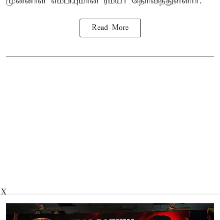
முன்னாள் எம்பியுமான ரம்யா தெரிவித்துள்ளார்.
Read More
X