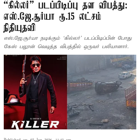
“கில்லர்” படப்பிடிப்பு தள விபத்து:
எஸ்.ஜே.சூர்யா ரூ.15 லட்சம்
நிதியுதவி
எஸ்.ஜே.சூர்யா நடிக்கும் ‘கில்லர்’ படப்பிடிப்பின் போது
கேஸ் பலூன் வெடித்த விபத்தில் ஒருவர் பலியானார்.