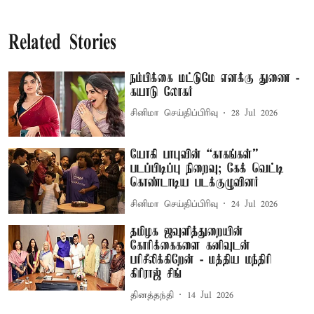
Related Stories
நம்பிக்கை மட்டுமே எனக்கு துணை -
கயாடு லோகர்
சினிமா செய்திப்பிரிவு
28 Jul 2026
யோகி பாபுவின் “காகங்கள்”
படப்பிடிப்பு நிறைவு; கேக் வெட்டி
கொண்டாடிய படக்குழுவினர்
சினிமா செய்திப்பிரிவு
24 Jul 2026
தமிழக ஜவுளித்துறையின்
கோரிக்கைகளை கனிவுடன்
பரிசீலிக்கிறேன் - மத்திய மந்திரி
கிரிராஜ் சிங்
தினத்தந்தி
14 Jul 2026