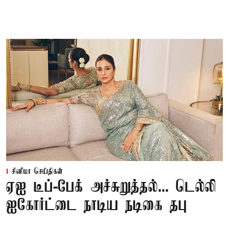
சினிமா செய்திகள்
ஏஐ டீப்-பேக் அச்சுறுத்தல்... டெல்லி
ஐகோர்ட்டை நாடிய நடிகை தபு