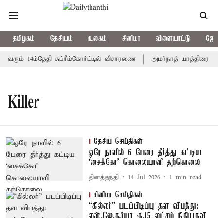
தமிழகம்
தேசியம்
உலகம்
சினிமா
விளையாட்டு
ஜோத
 வரும் 14ம்தேதி சுப்ரீம்கோர்ட்டில் விசாரணை
அமர்நாத் யாத்திரை தற்க
Killer
தேசிய செய்திகள்
ஒரே நாளில் 6 பேரை தீர்த்து கட்டிய
‘சைக்கோ’ கொலையாளி தற்கொலை
தினத்தந்தி
14 Jul 2026
1
min read
சினிமா செய்திகள்
“கில்லர்” படப்பிடிப்பு தள விபத்து:
எஸ்.ஜே.சூர்யா ரூ.15 லட்சம் நிதியுதவி