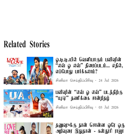
Related Stories
ஓ.டி.டி.யில் வெளியாகும் பவிஷின்
“லவ் ஓ லவ்” திரைப்படம்... எதில்,
எப்போது பார்க்கலாம்?
சினிமா செய்திப்பிரிவு
24 Jul 2026
பவிஷின் “லவ் ஓ லவ்” படத்திற்கு
“யு/ஏ” தணிக்கை சான்றிதழ்
சினிமா செய்திப்பிரிவு
03 Jul 2026
தனுஷுக்கு நான் சொன்ன ஒரே ஒரு
அறிவுரை இதுதான் - கஸ்தூரி ராஜா