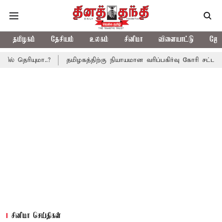
தமிழகம்
தேசியம்
உலகம்
சினிமா
விளையாட்டு
ஜோத
ரியுமா..?
தமிழகத்திற்கு நியாயமான வரிப்பகிர்வு கோரி சட்டசபையில்
சினிமா செய்திகள்