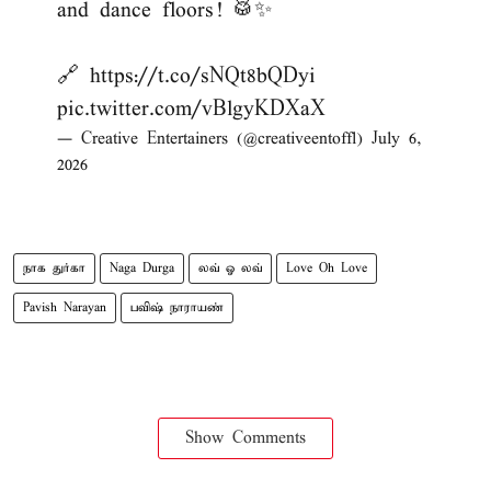
and dance floors! 🥁✨
🔗
https://t.co/sNQt8bQDyi
pic.twitter.com/vBlgyKDXaX
— Creative Entertainers (@creativeentoffl)
July 6,
2026
நாக துர்கா
Naga Durga
லவ் ஓ லவ்
Love Oh Love
Pavish Narayan
பவிஷ் நாராயண்
Show Comments