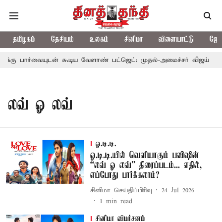
தமிழகம்
தேசியம்
உலகம்
சினிமா
விளையாட்டு
ஜோத
 பார்வையுடன் கூடிய வேளாண் பட்ஜெட்: முதல்-அமைச்சர் விஜய்
த
லவ் ஓ லவ்
ஓ.டி.டி.
ஓ.டி.டி.யில் வெளியாகும் பவிஷின்
“லவ் ஓ லவ்” திரைப்படம்... எதில்,
எப்போது பார்க்கலாம்?
சினிமா செய்திப்பிரிவு
24 Jul 2026
1
min read
சினிமா விமர்சனம்