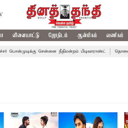
TV
மா
விளையாட்டு
ஜோதிடம்
ஆன்மிகம்
வணிகம்
ன்முடிக்கு சென்னை நீதிமன்றம் பிடிவாராண்ட்
தொலைநோக்கு