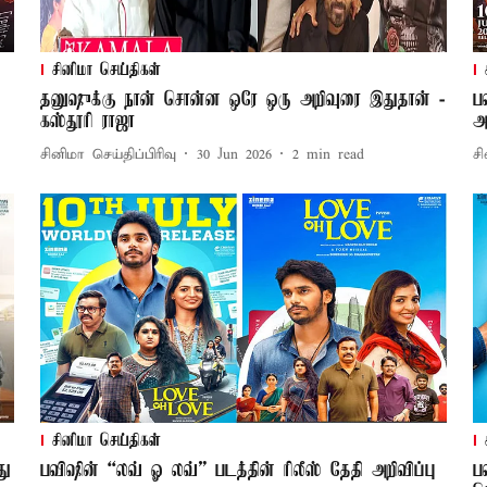
சினிமா செய்திகள்
தனுஷுக்கு நான் சொன்ன ஒரே ஒரு அறிவுரை இதுதான் -
ப
கஸ்தூரி ராஜா
அ
சினிமா செய்திப்பிரிவு
30 Jun 2026
2
min read
சி
சினிமா செய்திகள்
து
பவிஷின் “லவ் ஓ லவ்” படத்தின் ரிலீஸ் தேதி அறிவிப்பு
ப