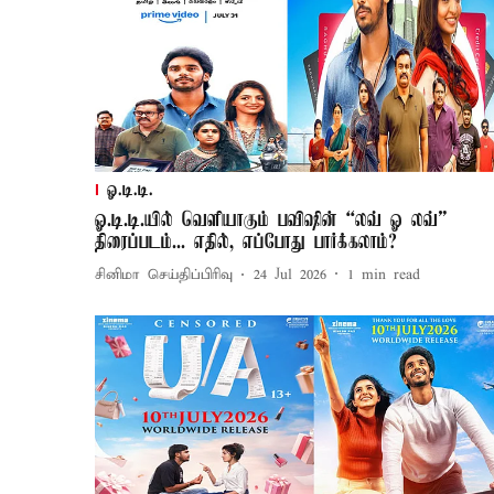
ஓ.டி.டி.
ஓ.டி.டி.யில் வெளியாகும் பவிஷின் “லவ் ஓ லவ்”
திரைப்படம்... எதில், எப்போது பார்க்கலாம்?
சினிமா செய்திப்பிரிவு
24 Jul 2026
1
min read