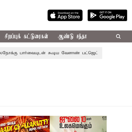
சிறப்புக் கட்டுரைகள்
ஆண்டு சந்தா
 பார்வையுடன் கூடிய வேளாண் பட்ஜெட்: முதல்-அமைச்சர் விஜ