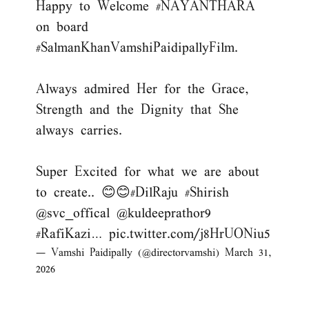
Happy to Welcome
#NAYANTHARA
on board
#SalmanKhanVamshiPaidipallyFilm
.
Always admired Her for the Grace,
Strength and the Dignity that She
always carries.
Super Excited for what we are about
to create.. 😊😊
#DilRaju
#Shirish
@svc_offical
@kuldeeprathor9
#RafiKazi
…
pic.twitter.com/j8HrUONiu5
— Vamshi Paidipally (@directorvamshi)
March 31,
2026