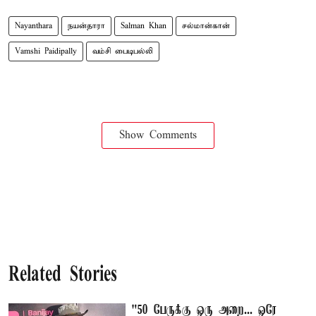
Nayanthara
நயன்தாரா
Salman Khan
சல்மான்கான்
Vamshi Paidipally
வம்சி பைடிபல்லி
Show Comments
Related Stories
"50 பேருக்கு ஒரு அறை... ஒரே