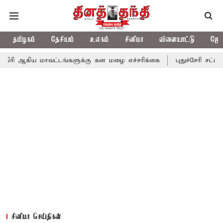
தமிழகம்
தேசியம்
உலகம்
சினிமா
விளையாட்டு
ஜோத
ாவட்டங்களுக்கு கன மழை எச்சரிக்கை
புதுச்சேரி சட்டசபையில் வரும
சினிமா செய்திகள்