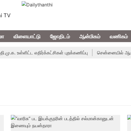
i TV
மா
விளையாட்டு
ஜோதிடம்
ஆன்மிகம்
வணிகம்
.க. உள்ளிட்ட எதிர்க்கட்சிகள் புறக்கணிப்பு
சென்னையில் ஆபரணத்