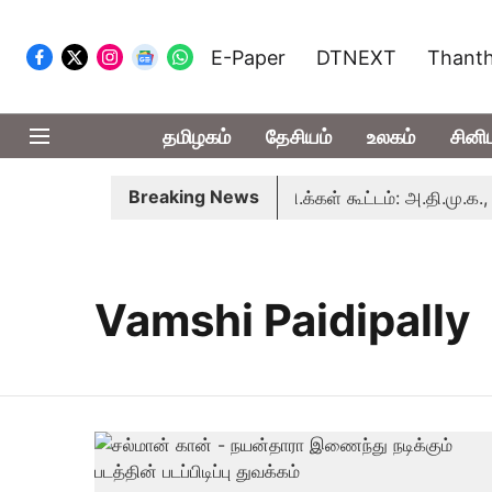
E-Paper
DTNEXT
Thanth
தமிழகம்
தேசியம்
உலகம்
சினி
Breaking News
சர் விஜய் தலைமையில் இன்று எம்.பி.க்கள் கூட்டம்: அ.தி.மு.க., தி.மு
Vamshi Paidipally