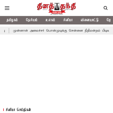
தமிழகம்
தேசியம்
உலகம்
சினிமா
விளையாட்டு
ஜோத
னாள் அமைச்சர் பொன்முடிக்கு சென்னை நீதிமன்றம் பிடிவாராண்ட்
தொ
சினிமா செய்திகள்