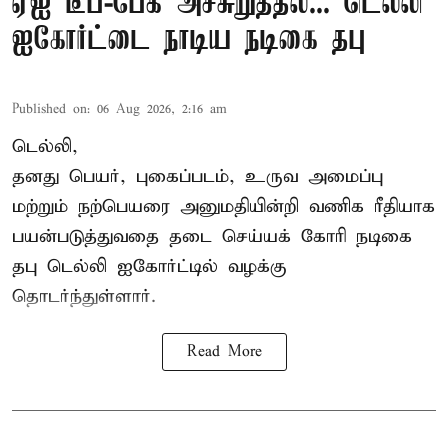
ஏஐ டீப்-பேக் அச்சுறுத்தல்... டெல்லி
ஐகோர்ட்டை நாடிய நடிகை தபு
Published on
:
06 Aug 2026, 2:16 am
டெல்லி,
தனது பெயர், புகைப்படம், உருவ அமைப்பு
மற்றும் நற்பெயரை அனுமதியின்றி வணிக ரீதியாக
பயன்படுத்துவதை தடை செய்யக் கோரி நடிகை
தபு டெல்லி ஐகோர்ட்டில் வழக்கு
தொடர்ந்துள்ளார்.
Read More