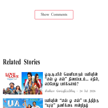
Show Comments
Related Stories
ஓ.டி.டி.யில் வெளியாகும் பவிஷின்
“லவ் ஓ லவ்” திரைப்படம்... எதில்,
எப்போது பார்க்கலாம்?
சினிமா செய்திப்பிரிவு
24 Jul 2026
பவிஷின் “லவ் ஓ லவ்” படத்திற்கு
“யு/ஏ” தணிக்கை சான்றிதழ்