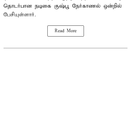
தொடர்பான நடிகை குஷ்பூ நேர்காணல் ஒன்றில்
பேசியுள்ளார்.
Read More