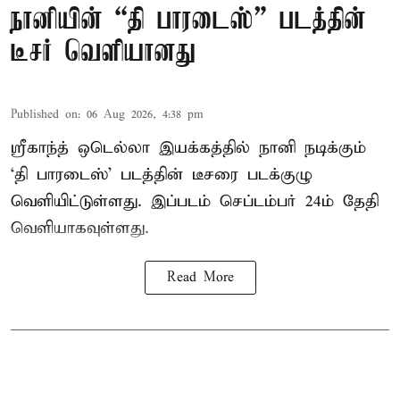
நானியின் “தி பாரடைஸ்” படத்தின்
டீசர் வெளியானது
Published on
:
06 Aug 2026, 4:38 pm
ஸ்ரீகாந்த் ஒடெல்லா இயக்கத்தில் நானி நடிக்கும்
‘தி பாரடைஸ்’ படத்தின் டீசரை படக்குழு
வெளியிட்டுள்ளது. இப்படம் செப்டம்பர் 24ம் தேதி
வெளியாகவுள்ளது.
Read More