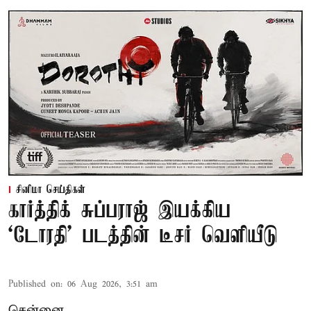
சினிமா செய்திகள்
கார்த்திக் சுப்பராஜ் இயக்கிய
`டோரதி' படத்தின் டீசர் வெளியீடு
Published on
:
06 Aug 2026, 3:51 am
சென்னை,