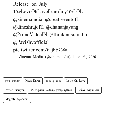
Release on July
10.
#LoveOhLoveFromJuly10
#LOL
@zinemaindia
@creativeentoffl
@dineshrajoffl
@dhananjayang
@PrimeVideoIN
@thinkmusicindia
@Pavishvofficial
pic.twitter.com/tCjFb736aa
— Zinema Media (@zinemaindia)
June 23, 2026
நாக துர்கா
Naga Durga
லவ் ஓ லவ்
Love Oh Love
Pavish Narayan
இயக்குனர் மகேஷ் ராஜேந்திரன்
பவிஷ் நாராயண்
Magesh Rajendran